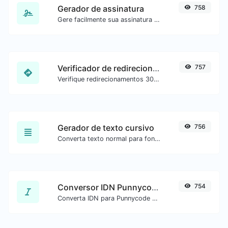
Gerador de assinatura
758
Gere facilmente sua assinatura personalizada e faça o download com facilidade.
Verificador de redirecionamento de URL
757
Verifique redirecionamentos 301 e 302 de uma URL específica. Verifica até 10 redirecionamentos.
Gerador de texto cursivo
756
Converta texto normal para fonte cursiva.
Conversor IDN Punnycode
754
Converta IDN para Punnycode e vice-versa com facilidade.