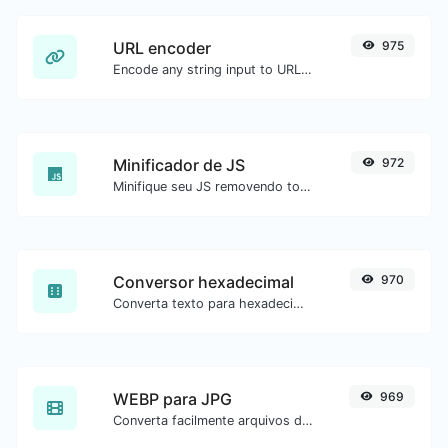
URL encoder
975
Encode any string input to URL format.
Minificador de JS
972
Minifique seu JS removendo todos os caracteres desnecessários.
Conversor hexadecimal
970
Converta texto para hexadecimal e o contrário para qualquer entrada de string.
WEBP para JPG
969
Converta facilmente arquivos de imagem WEBP para JPG.