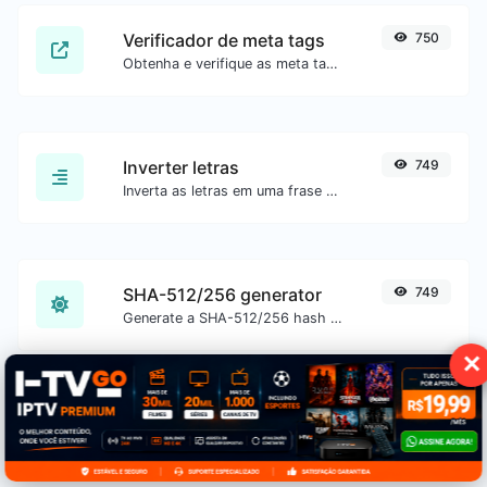
Verificador de meta tags
750
Obtenha e verifique as meta tags de qualquer site.
Inverter letras
749
Inverta as letras em uma frase ou parágrafo com facilidade.
SHA-512/256 generator
749
Generate a SHA-512/256 hash for any string input.
✕
SHA-3/512 generator
749
Generate a SHA-3/512 hash for any string input.