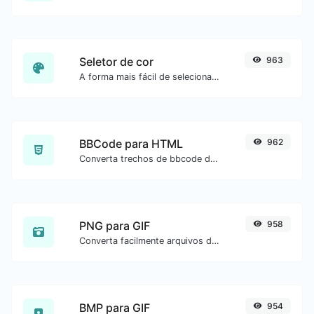
Seletor de cor
963
A forma mais fácil de selecionar uma cor na roda de cores e obter o resultado em qualquer formato.
BBCode para HTML
962
Converta trechos de bbcode de fóruns para código HTML bruto.
PNG para GIF
958
Converta facilmente arquivos de imagem PNG para GIF.
BMP para GIF
954