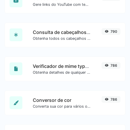
Gere links do YouTube com tempo inicial exato, útil para usuários móveis.
Consulta de cabeçalhos HTTP
790
Obtenha todos os cabeçalhos HTTP que uma URL retorna para uma requisição GET típica.
Verificador de mime type de arquivo
786
Obtenha detalhes de qualquer tipo de arquivo, como o mime type ou a data da última edição.
Conversor de cor
786
Converta sua cor para vários outros formatos.