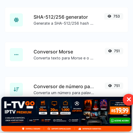
SHA-512/256 generator
753
Generate a SHA-512/256 hash for any string input.
Conversor Morse
751
Converta texto para Morse e o contrário para qualquer entrada de string.
Conversor de número para palavras
751
Converta um número para palavras por extenso.
✕
SHA-3/512 generator
750
Generate a SHA-3/512 hash for any string input.