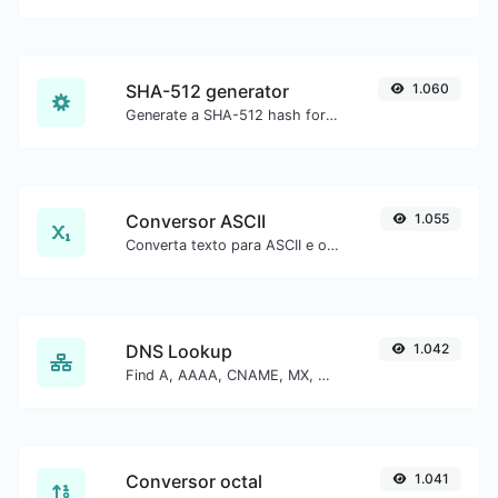
SHA-512 generator
1.060
Generate a SHA-512 hash for any string input.
Conversor ASCII
1.055
Converta texto para ASCII e o contrário para qualquer entrada de string.
DNS Lookup
1.042
Find A, AAAA, CNAME, MX, NS, TXT, SOA DNS records of a host.
Conversor octal
1.041