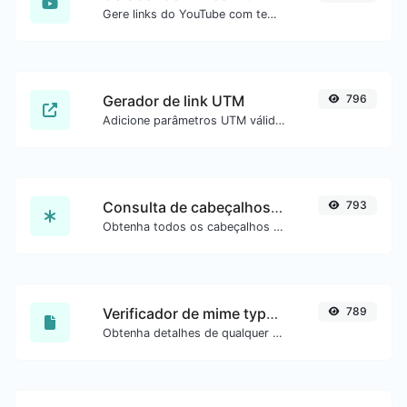
Gere links do YouTube com tempo inicial exato, útil para usuários móveis.
Gerador de link UTM
796
Adicione parâmetros UTM válidos e gere um link rastreável UTM.
Consulta de cabeçalhos HTTP
793
Obtenha todos os cabeçalhos HTTP que uma URL retorna para uma requisição GET típica.
Verificador de mime type de arquivo
789
Obtenha detalhes de qualquer tipo de arquivo, como o mime type ou a data da última edição.