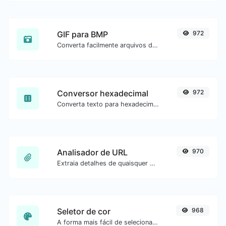
GIF para BMP
972
Converta facilmente arquivos de imagem GIF para BMP.
Conversor hexadecimal
972
Converta texto para hexadecimal e o contrário para qualquer entrada de string.
Analisador de URL
970
Extraia detalhes de quaisquer URLs.
Seletor de cor
968
A forma mais fácil de selecionar uma cor na roda de cores e obter o resultado em qualquer formato.