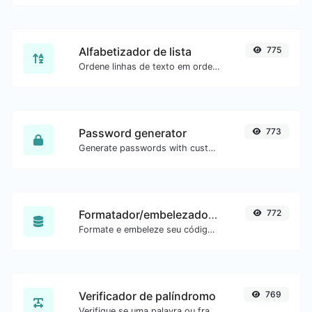
Alfabetizador de lista
775
Ordene linhas de texto em ordem alfabética (A-Z ou Z-A) com facilidade.
Password generator
773
Generate passwords with custom length and custom settings.
Formatador/embelezador de SQL
772
Formate e embeleze seu código SQL com facilidade.
Verificador de palíndromo
769
Verifique se uma palavra ou frase é palíndromo (se lê igual de trás para frente).