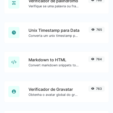
Verificador de palíndromo
766
Verifique se uma palavra ou frase é palíndromo (se lê igual de trás para frente).
Unix Timestamp para Data
765
Converta um unix timestamp para UTC e sua data local.
Markdown to HTML
764
Convert markdown snippets to raw HTML code.
Verificador de Gravatar
763
Obtenha o avatar global do gravatar.com para qualquer email.