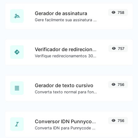
Gerador de assinatura
758
Gere facilmente sua assinatura personalizada e faça o download com facilidade.
Verificador de redirecionamento de URL
757
Verifique redirecionamentos 301 e 302 de uma URL específica. Verifica até 10 redirecionamentos.
Gerador de texto cursivo
756
Converta texto normal para fonte cursiva.
Conversor IDN Punnycode
756
Converta IDN para Punnycode e vice-versa com facilidade.