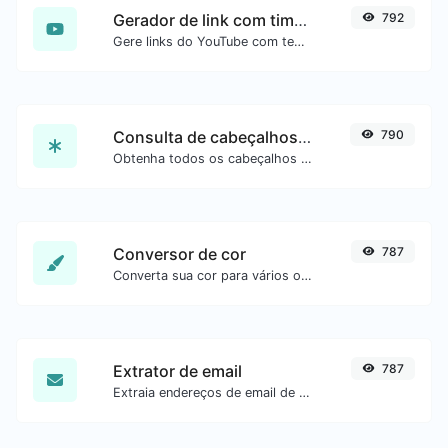
Gerador de link com timestamp do YouTube
792
Gere links do YouTube com tempo inicial exato, útil para usuários móveis.
Consulta de cabeçalhos HTTP
790
Obtenha todos os cabeçalhos HTTP que uma URL retorna para uma requisição GET típica.
Conversor de cor
787
Converta sua cor para vários outros formatos.
Extrator de email
787
Extraia endereços de email de qualquer tipo de conteúdo de texto.