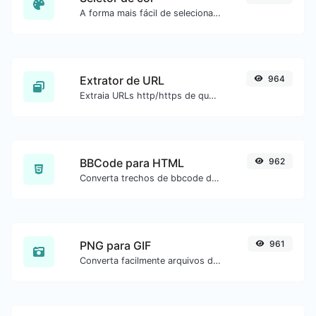
A forma mais fácil de selecionar uma cor na roda de cores e obter o resultado em qualquer formato.
Extrator de URL
964
Extraia URLs http/https de qualquer tipo de conteúdo de texto.
BBCode para HTML
962
Converta trechos de bbcode de fóruns para código HTML bruto.
PNG para GIF
961
Converta facilmente arquivos de imagem PNG para GIF.