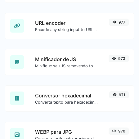
URL encoder
977
Encode any string input to URL format.
Minificador de JS
973
Minifique seu JS removendo todos os caracteres desnecessários.
Conversor hexadecimal
971
Converta texto para hexadecimal e o contrário para qualquer entrada de string.
WEBP para JPG
970
Converta facilmente arquivos de imagem WEBP para JPG.