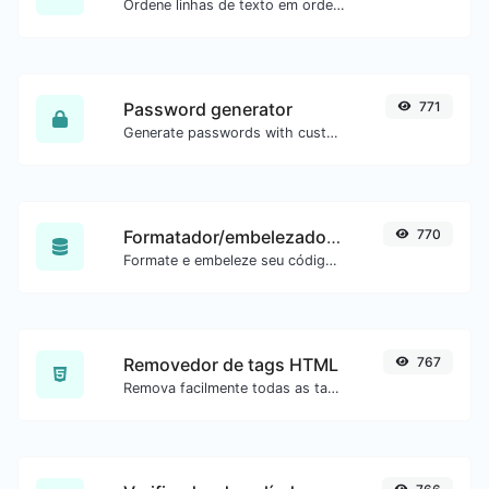
Ordene linhas de texto em ordem alfabética (A-Z ou Z-A) com facilidade.
Password generator
771
Generate passwords with custom length and custom settings.
Formatador/embelezador de SQL
770
Formate e embeleze seu código SQL com facilidade.
Removedor de tags HTML
767
Remova facilmente todas as tags HTML de um bloco de texto.