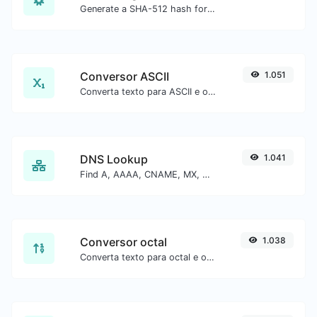
Generate a SHA-512 hash for any string input.
Conversor ASCII
1.051
Converta texto para ASCII e o contrário para qualquer entrada de string.
DNS Lookup
1.041
Find A, AAAA, CNAME, MX, NS, TXT, SOA DNS records of a host.
Conversor octal
1.038
Converta texto para octal e o contrário para qualquer entrada de string.