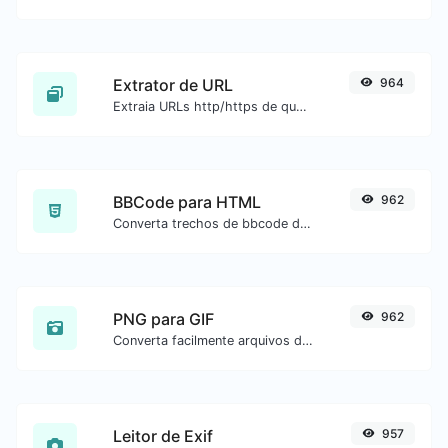
Extrator de URL
964
Extraia URLs http/https de qualquer tipo de conteúdo de texto.
BBCode para HTML
962
Converta trechos de bbcode de fóruns para código HTML bruto.
PNG para GIF
962
Converta facilmente arquivos de imagem PNG para GIF.
Leitor de Exif
957