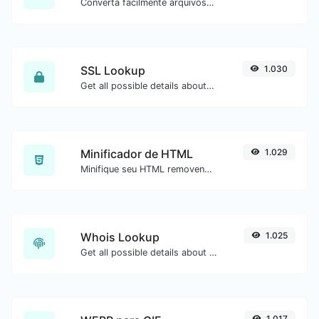
Converta facilmente arquivos de imagem ICO para BMP.
SSL Lookup
1.030
Get all possible details about an SSL certificate.
Minificador de HTML
1.029
Minifique seu HTML removendo todos os caracteres desnecessários.
Whois Lookup
1.025
Get all possible details about a domain name.
1.017