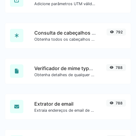
Adicione parâmetros UTM válidos e gere um link rastreável UTM.
Consulta de cabeçalhos HTTP
792
Obtenha todos os cabeçalhos HTTP que uma URL retorna para uma requisição GET típica.
Verificador de mime type de arquivo
788
Obtenha detalhes de qualquer tipo de arquivo, como o mime type ou a data da última edição.
Extrator de email
788
Extraia endereços de email de qualquer tipo de conteúdo de texto.