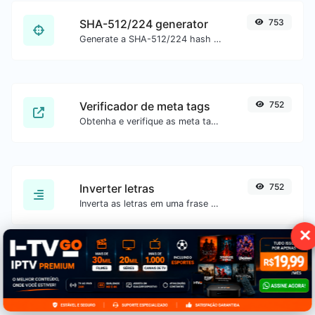
SHA-512/224 generator
753
Generate a SHA-512/224 hash for any string input.
Verificador de meta tags
752
Obtenha e verifique as meta tags de qualquer site.
Inverter letras
752
Inverta as letras em uma frase ou parágrafo com facilidade.
✕
SHA-512/256 generator
752
Generate a SHA-512/256 hash for any string input.