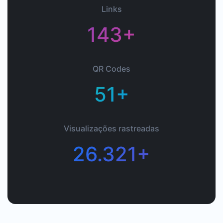
Links
143+
QR Codes
51+
Visualizações rastreadas
26.321+