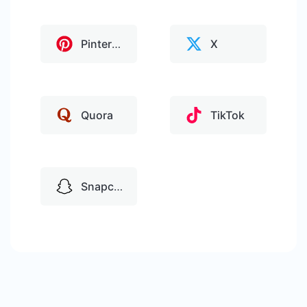
Pinterest
X
Quora
TikTok
Snapchat