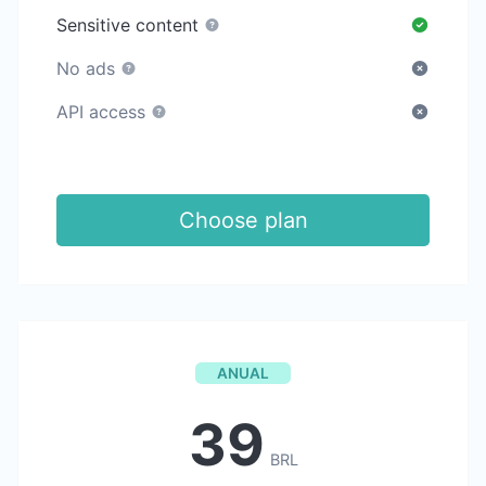
Sensitive content
No ads
API access
Choose plan
ANUAL
39
BRL