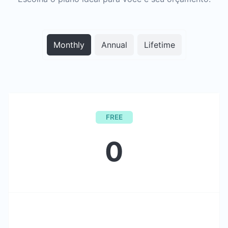
Monthly
Annual
Lifetime
FREE
0