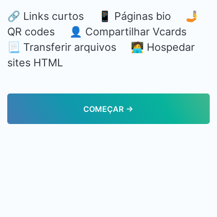
🔗 Links curtos 📱 Páginas bio 🤳
QR codes 👤 Compartilhar Vcards
📃 Transferir arquivos 🧑‍💻 Hospedar
sites HTML
COMEÇAR