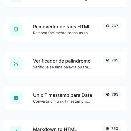
Removedor de tags HTML
767
Remova facilmente todas as tags HTML de um bloco de texto.
Verificador de palíndromo
765
Verifique se uma palavra ou frase é palíndromo (se lê igual de trás para frente).
Unix Timestamp para Data
765
Converta um unix timestamp para UTC e sua data local.
Markdown to HTML
763