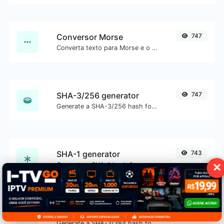
Conversor Morse
747
Converta texto para Morse e o contrário para qualquer entrada de string.
SHA-3/256 generator
747
Generate a SHA-3/256 hash for any string input.
SHA-1 generator
743
Generate a SHA-1 hash for any string input.
✕
SHA-3/384 generator
739
Generate a SHA-3/384 hash for any string input.