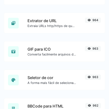
Extrator de URL
964
Extraia URLs http/https de qualquer tipo de conteúdo de texto.
GIF para ICO
963
Converta facilmente arquivos de imagem GIF para ICO.
Seletor de cor
963
A forma mais fácil de selecionar uma cor na roda de cores e obter o resultado em qualquer formato.
BBCode para HTML
962