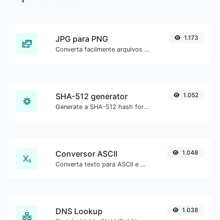
JPG para PNG
1.173
Converta facilmente arquivos de imagem JPG para PNG.
SHA-512 generator
1.052
Generate a SHA-512 hash for any string input.
Conversor ASCII
1.048
Converta texto para ASCII e o contrário para qualquer entrada de string.
DNS Lookup
1.038