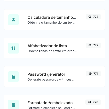
Calculadora de tamanho de texto
774
Obtenha o tamanho de um texto em Bytes (B), Kilobytes (KB) ou Megabytes (MB).
Alfabetizador de lista
772
Ordene linhas de texto em ordem alfabética (A-Z ou Z-A) com facilidade.
Password generator
771
Generate passwords with custom length and custom settings.
Formatador/embelezador de SQL
770
Formate e embeleze seu código SQL com facilidade.