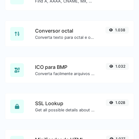
Find A, AAAA, CNAME, MX, NS, TXT, SOA DNS records of a host.
Conversor octal
1.038
Converta texto para octal e o contrário para qualquer entrada de string.
ICO para BMP
1.032
Converta facilmente arquivos de imagem ICO para BMP.
SSL Lookup
1.028
Get all possible details about an SSL certificate.
1.027