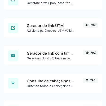
Generate a whirlpool hash for any string input.
Gerador de link UTM
792
Adicione parâmetros UTM válidos e gere um link rastreável UTM.
Gerador de link com timestamp do YouTube
792
Gere links do YouTube com tempo inicial exato, útil para usuários móveis.
Consulta de cabeçalhos HTTP
790
Obtenha todos os cabeçalhos HTTP que uma URL retorna para uma requisição GET típica.