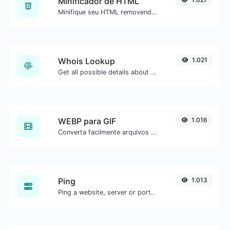
Minificador de HTML
Minifique seu HTML removendo todos os caracteres desnecessários.
Whois Lookup
1.021
Get all possible details about a domain name.
WEBP para GIF
1.016
Converta facilmente arquivos de imagem WEBP para GIF.
Ping
1.013
Ping a website, server or port..