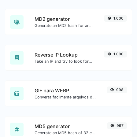
MD2 generator
1.000
Generate an MD2 hash for any string input.
Reverse IP Lookup
1.000
Take an IP and try to look for the domain/host associated with it.
GIF para WEBP
998
Converta facilmente arquivos de imagem GIF para WEBP.
MD5 generator
997
Generate an MD5 hash of 32 characters length for any string input.