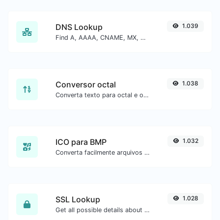
DNS Lookup
1.039
Find A, AAAA, CNAME, MX, NS, TXT, SOA DNS records of a host.
Conversor octal
1.038
Converta texto para octal e o contrário para qualquer entrada de string.
ICO para BMP
1.032
Converta facilmente arquivos de imagem ICO para BMP.
SSL Lookup
1.028
Get all possible details about an SSL certificate.