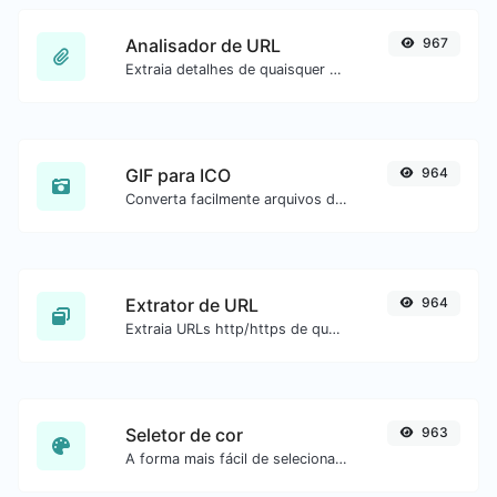
Analisador de URL
967
Extraia detalhes de quaisquer URLs.
GIF para ICO
964
Converta facilmente arquivos de imagem GIF para ICO.
Extrator de URL
964
Extraia URLs http/https de qualquer tipo de conteúdo de texto.
Seletor de cor
963
A forma mais fácil de selecionar uma cor na roda de cores e obter o resultado em qualquer formato.