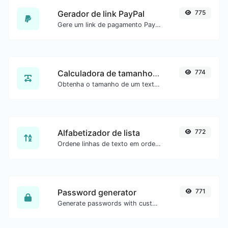
Gerador de link PayPal
775
Gere um link de pagamento PayPal com facilidade.
Calculadora de tamanho de texto
774
Obtenha o tamanho de um texto em Bytes (B), Kilobytes (KB) ou Megabytes (MB).
Alfabetizador de lista
772
Ordene linhas de texto em ordem alfabética (A-Z ou Z-A) com facilidade.
Password generator
771
Generate passwords with custom length and custom settings.