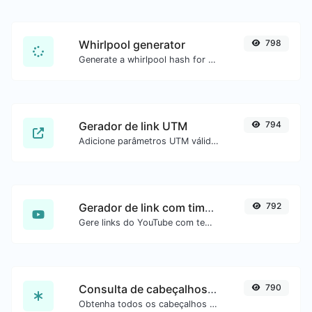
Whirlpool generator
798
Generate a whirlpool hash for any string input.
Gerador de link UTM
794
Adicione parâmetros UTM válidos e gere um link rastreável UTM.
Gerador de link com timestamp do YouTube
792
Gere links do YouTube com tempo inicial exato, útil para usuários móveis.
Consulta de cabeçalhos HTTP
790
Obtenha todos os cabeçalhos HTTP que uma URL retorna para uma requisição GET típica.