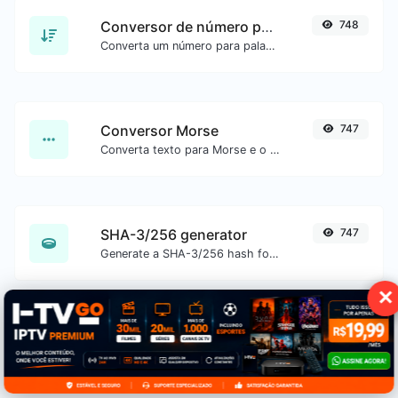
Conversor de número para palavras
748
Converta um número para palavras por extenso.
Conversor Morse
747
Converta texto para Morse e o contrário para qualquer entrada de string.
SHA-3/256 generator
747
Generate a SHA-3/256 hash for any string input.
✕
SHA-1 generator
743
Generate a SHA-1 hash for any string input.