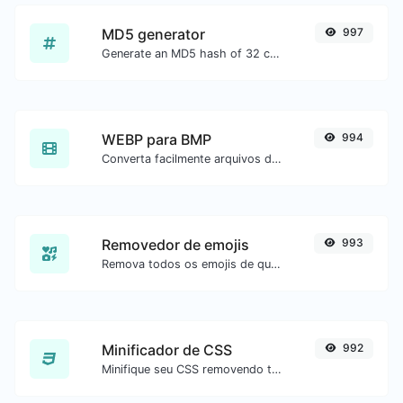
MD5 generator
997
Generate an MD5 hash of 32 characters length for any string input.
WEBP para BMP
994
Converta facilmente arquivos de imagem WEBP para BMP.
Removedor de emojis
993
Remova todos os emojis de qualquer texto com facilidade.
Minificador de CSS
992
Minifique seu CSS removendo todos os caracteres desnecessários.