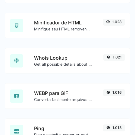
Minificador de HTML
1.028
Minifique seu HTML removendo todos os caracteres desnecessários.
Whois Lookup
1.021
Get all possible details about a domain name.
WEBP para GIF
1.016
Converta facilmente arquivos de imagem WEBP para GIF.
Ping
1.013
Ping a website, server or port..