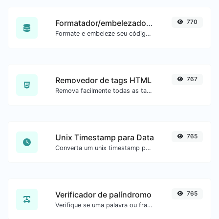
Formatador/embelezador de SQL
770
Formate e embeleze seu código SQL com facilidade.
Removedor de tags HTML
767
Remova facilmente todas as tags HTML de um bloco de texto.
Unix Timestamp para Data
765
Converta um unix timestamp para UTC e sua data local.
Verificador de palíndromo
765
Verifique se uma palavra ou frase é palíndromo (se lê igual de trás para frente).