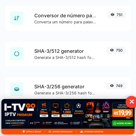
Conversor de número para palavras
751
Converta um número para palavras por extenso.
SHA-3/512 generator
750
Generate a SHA-3/512 hash for any string input.
SHA-3/256 generator
749
Generate a SHA-3/256 hash for any string input.
✕
SHA-1 generator
745
Generate a SHA-1 hash for any string input.