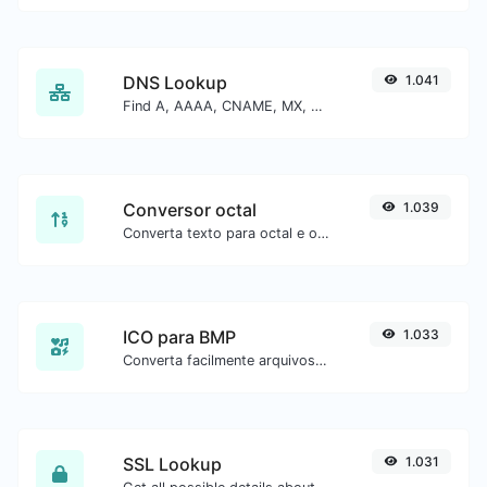
DNS Lookup
1.041
Find A, AAAA, CNAME, MX, NS, TXT, SOA DNS records of a host.
Conversor octal
1.039
Converta texto para octal e o contrário para qualquer entrada de string.
ICO para BMP
1.033
Converta facilmente arquivos de imagem ICO para BMP.
SSL Lookup
1.031