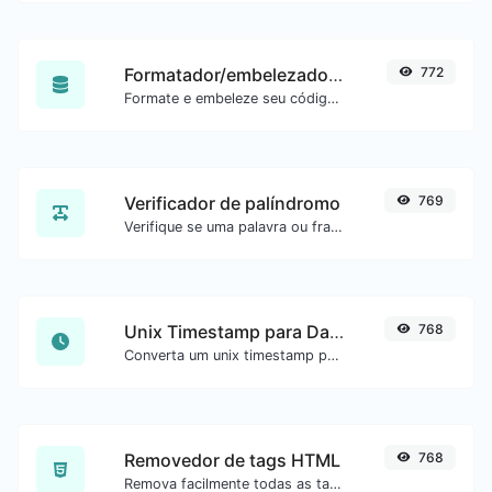
Formatador/embelezador de SQL
772
Formate e embeleze seu código SQL com facilidade.
Verificador de palíndromo
769
Verifique se uma palavra ou frase é palíndromo (se lê igual de trás para frente).
Unix Timestamp para Data
768
Converta um unix timestamp para UTC e sua data local.
Removedor de tags HTML
768
Remova facilmente todas as tags HTML de um bloco de texto.