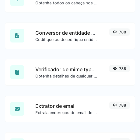
Obtenha todos os cabeçalhos HTTP que uma URL retorna para uma requisição GET típica.
Conversor de entidade HTML
788
Codifique ou decodifique entidades HTML para qualquer entrada.
Verificador de mime type de arquivo
788
Obtenha detalhes de qualquer tipo de arquivo, como o mime type ou a data da última edição.
Extrator de email
788
Extraia endereços de email de qualquer tipo de conteúdo de texto.