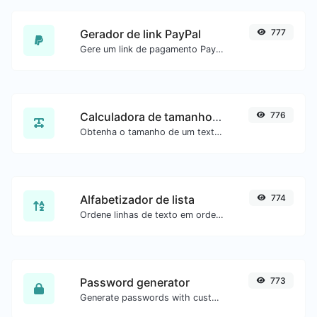
Gerador de link PayPal
777
Gere um link de pagamento PayPal com facilidade.
Calculadora de tamanho de texto
776
Obtenha o tamanho de um texto em Bytes (B), Kilobytes (KB) ou Megabytes (MB).
Alfabetizador de lista
774
Ordene linhas de texto em ordem alfabética (A-Z ou Z-A) com facilidade.
Password generator
773
Generate passwords with custom length and custom settings.