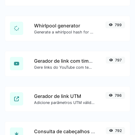
Whirlpool generator
799
Generate a whirlpool hash for any string input.
Gerador de link com timestamp do YouTube
797
Gere links do YouTube com tempo inicial exato, útil para usuários móveis.
Gerador de link UTM
796
Adicione parâmetros UTM válidos e gere um link rastreável UTM.
Consulta de cabeçalhos HTTP
792