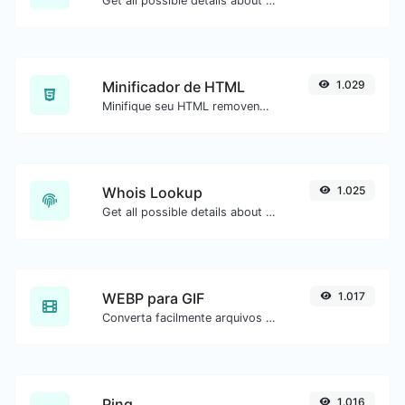
Get all possible details about an SSL certificate.
Minificador de HTML
1.029
Minifique seu HTML removendo todos os caracteres desnecessários.
Whois Lookup
1.025
Get all possible details about a domain name.
WEBP para GIF
1.017
Converta facilmente arquivos de imagem WEBP para GIF.
Ping
1.016