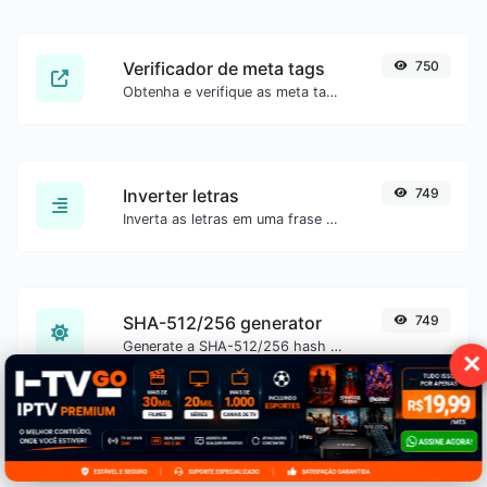
Verificador de meta tags
750
Obtenha e verifique as meta tags de qualquer site.
Inverter letras
749
Inverta as letras em uma frase ou parágrafo com facilidade.
SHA-512/256 generator
749
Generate a SHA-512/256 hash for any string input.
✕
SHA-3/512 generator
749
Generate a SHA-3/512 hash for any string input.