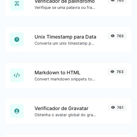
Verificador de palíndromo
765
Verifique se uma palavra ou frase é palíndromo (se lê igual de trás para frente).
Unix Timestamp para Data
765
Converta um unix timestamp para UTC e sua data local.
Markdown to HTML
763
Convert markdown snippets to raw HTML code.
Verificador de Gravatar
761
Obtenha o avatar global do gravatar.com para qualquer email.