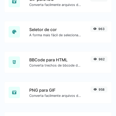
Converta facilmente arquivos de imagem GIF para ICO.
Seletor de cor
963
A forma mais fácil de selecionar uma cor na roda de cores e obter o resultado em qualquer formato.
BBCode para HTML
962
Converta trechos de bbcode de fóruns para código HTML bruto.
PNG para GIF
958
Converta facilmente arquivos de imagem PNG para GIF.