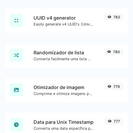
UUID v4 generator
782
Easily generate v4 UUID's (Universally unique identifier) with the help of our tool.
Randomizador de lista
780
Converta facilmente uma lista de texto em uma lista aleatória.
Otimizador de imagem
779
Comprime e otimiza imagens para um tamanho menor mantendo alta qualidade.
Data para Unix Timestamp
777
Converta uma data específica para o formato unix timestamp.