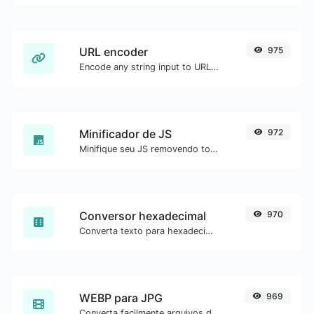
URL encoder
975
Encode any string input to URL format.
Minificador de JS
972
Minifique seu JS removendo todos os caracteres desnecessários.
Conversor hexadecimal
970
Converta texto para hexadecimal e o contrário para qualquer entrada de string.
WEBP para JPG
969
Converta facilmente arquivos de imagem WEBP para JPG.