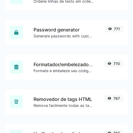
Ordene linhas de texto em ordem alfabética (A-Z ou Z-A) com facilidade.
Password generator
771
Generate passwords with custom length and custom settings.
Formatador/embelezador de SQL
770
Formate e embeleze seu código SQL com facilidade.
Removedor de tags HTML
767
Remova facilmente todas as tags HTML de um bloco de texto.