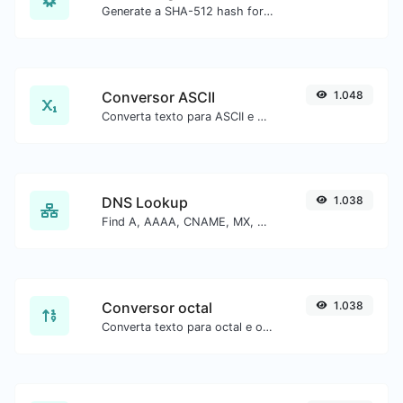
Generate a SHA-512 hash for any string input.
Conversor ASCII
1.048
Converta texto para ASCII e o contrário para qualquer entrada de string.
DNS Lookup
1.038
Find A, AAAA, CNAME, MX, NS, TXT, SOA DNS records of a host.
Conversor octal
1.038
Converta texto para octal e o contrário para qualquer entrada de string.