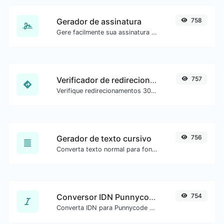
Gerador de assinatura
758
Gere facilmente sua assinatura personalizada e faça o download com facilidade.
Verificador de redirecionamento de URL
757
Verifique redirecionamentos 301 e 302 de uma URL específica. Verifica até 10 redirecionamentos.
Gerador de texto cursivo
756
Converta texto normal para fonte cursiva.
Conversor IDN Punnycode
754
Converta IDN para Punnycode e vice-versa com facilidade.