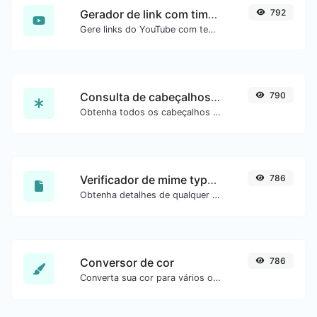
Gerador de link com timestamp do YouTube
792
Gere links do YouTube com tempo inicial exato, útil para usuários móveis.
Consulta de cabeçalhos HTTP
790
Obtenha todos os cabeçalhos HTTP que uma URL retorna para uma requisição GET típica.
Verificador de mime type de arquivo
786
Obtenha detalhes de qualquer tipo de arquivo, como o mime type ou a data da última edição.
Conversor de cor
786
Converta sua cor para vários outros formatos.