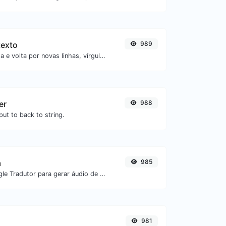
texto
989
Separe texto de ida e volta por novas linhas, vírgulas, pontos etc.
er
988
ut to back to string.
a
985
Use a API do Google Tradutor para gerar áudio de texto para fala.
981