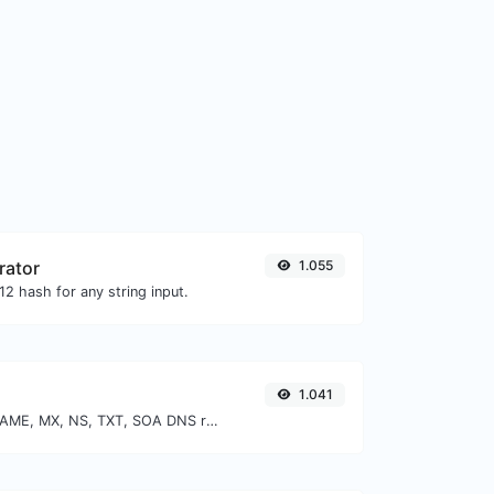
rator
1.055
2 hash for any string input.
1.041
Find A, AAAA, CNAME, MX, NS, TXT, SOA DNS records of a host.