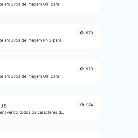
Converta facilmente arquivos de imagem GIF para PNG.
979
Converta facilmente arquivos de imagem PNG para BMP.
979
Converta facilmente arquivos de imagem GIF para JPG.
 JS
974
Minifique seu JS removendo todos os caracteres desnecessários.