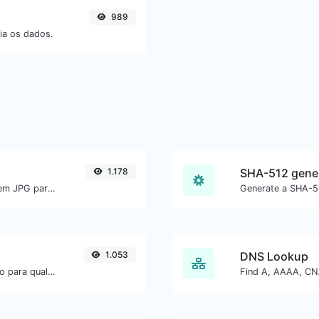
989
ia os dados.
1.178
SHA-512 gene
Converta facilmente arquivos de imagem JPG para PNG.
Generate a SHA-51
1.053
DNS Lookup
Converta texto para ASCII e o contrário para qualquer entrada de string.