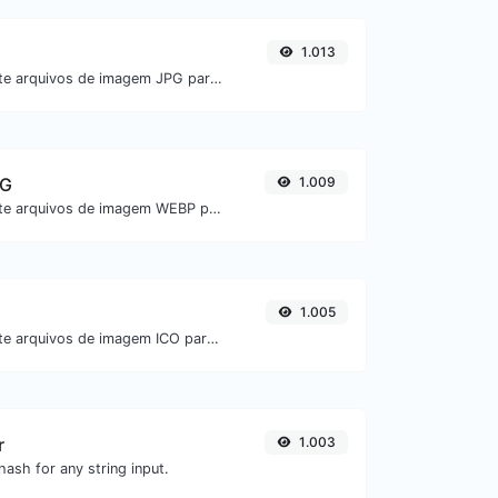
1.013
Converta facilmente arquivos de imagem JPG para BMP.
NG
1.009
Converta facilmente arquivos de imagem WEBP para PNG.
1.005
Converta facilmente arquivos de imagem ICO para GIF.
r
1.003
ash for any string input.