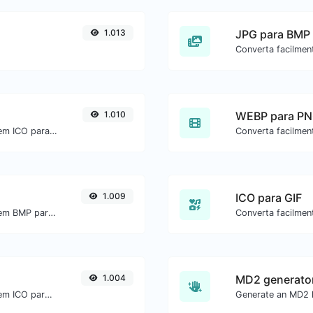
1.013
JPG para BMP
1.010
WEBP para P
Converta facilmente arquivos de imagem ICO para WEBP.
1.009
ICO para GIF
Converta facilmente arquivos de imagem BMP para WEBP.
1.004
MD2 generato
Converta facilmente arquivos de imagem ICO para JPG.
Generate an MD2 h