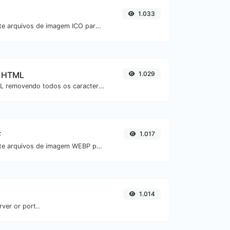
1.033
Converta facilmente arquivos de imagem ICO para BMP.
e HTML
1.029
Minifique seu HTML removendo todos os caracteres desnecessários.
F
1.017
Converta facilmente arquivos de imagem WEBP para GIF.
1.014
rver or port..