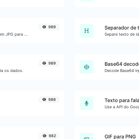
989
Separador de 
Converta facilmente arquivos de imagem JPG para ICO.
989
Base64 decod
ia os dados.
Decode Base64 inp
988
Texto para fal
982
GIF para PNG