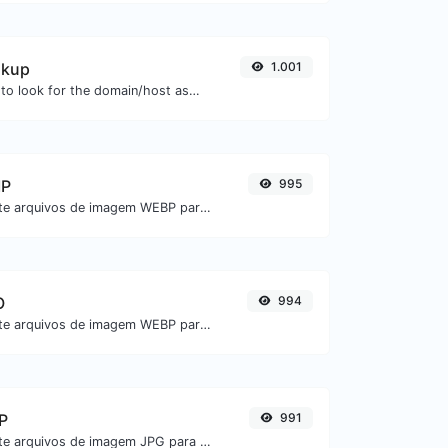
okup
1.001
Take an IP and try to look for the domain/host associated with it.
MP
995
Converta facilmente arquivos de imagem WEBP para BMP.
O
994
Converta facilmente arquivos de imagem WEBP para ICO.
P
991
Converta facilmente arquivos de imagem JPG para WEBP.