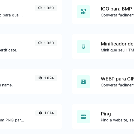
1.039
ICO para BMP
Converta texto para octal e o contrário para qualquer entrada de string.
1.030
Minificador d
rtificate.
1.024
WEBP para GI
in name.
1.014
Ping
Converta facilmente arquivos de imagem PNG para WEBP.
Ping a website, se