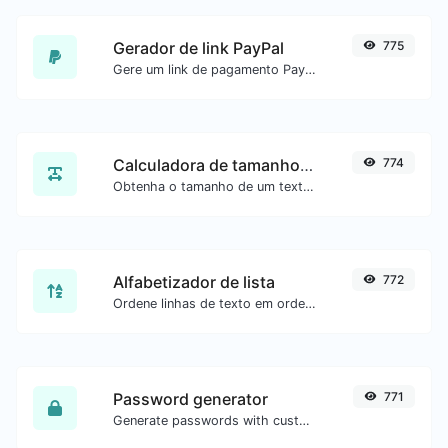
Gerador de link PayPal
775
Gere um link de pagamento PayPal com facilidade.
Calculadora de tamanho de texto
774
Obtenha o tamanho de um texto em Bytes (B), Kilobytes (KB) ou Megabytes (MB).
Alfabetizador de lista
772
Ordene linhas de texto em ordem alfabética (A-Z ou Z-A) com facilidade.
Password generator
771
Generate passwords with custom length and custom settings.