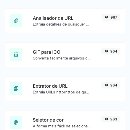
Analisador de URL
967
Extraia detalhes de quaisquer URLs.
GIF para ICO
964
Converta facilmente arquivos de imagem GIF para ICO.
Extrator de URL
964
Extraia URLs http/https de qualquer tipo de conteúdo de texto.
Seletor de cor
963
A forma mais fácil de selecionar uma cor na roda de cores e obter o resultado em qualquer formato.