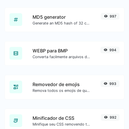
MD5 generator
997
Generate an MD5 hash of 32 characters length for any string input.
WEBP para BMP
994
Converta facilmente arquivos de imagem WEBP para BMP.
Removedor de emojis
993
Remova todos os emojis de qualquer texto com facilidade.
Minificador de CSS
992
Minifique seu CSS removendo todos os caracteres desnecessários.