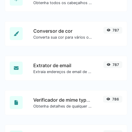
Obtenha todos os cabeçalhos HTTP que uma URL retorna para uma requisição GET típica.
Conversor de cor
787
Converta sua cor para vários outros formatos.
Extrator de email
787
Extraia endereços de email de qualquer tipo de conteúdo de texto.
Verificador de mime type de arquivo
786
Obtenha detalhes de qualquer tipo de arquivo, como o mime type ou a data da última edição.