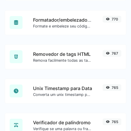
Formatador/embelezador de SQL
770
Formate e embeleze seu código SQL com facilidade.
Removedor de tags HTML
767
Remova facilmente todas as tags HTML de um bloco de texto.
Unix Timestamp para Data
765
Converta um unix timestamp para UTC e sua data local.
Verificador de palíndromo
765
Verifique se uma palavra ou frase é palíndromo (se lê igual de trás para frente).