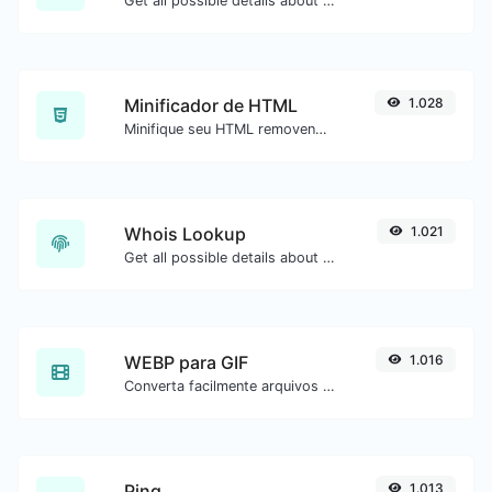
Get all possible details about an SSL certificate.
Minificador de HTML
1.028
Minifique seu HTML removendo todos os caracteres desnecessários.
Whois Lookup
1.021
Get all possible details about a domain name.
WEBP para GIF
1.016
Converta facilmente arquivos de imagem WEBP para GIF.
Ping
1.013