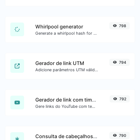
Whirlpool generator
798
Generate a whirlpool hash for any string input.
Gerador de link UTM
794
Adicione parâmetros UTM válidos e gere um link rastreável UTM.
Gerador de link com timestamp do YouTube
792
Gere links do YouTube com tempo inicial exato, útil para usuários móveis.
Consulta de cabeçalhos HTTP
790