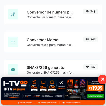
Conversor de número para palavras
748
Converta um número para palavras por extenso.
Conversor Morse
747
Converta texto para Morse e o contrário para qualquer entrada de string.
SHA-3/256 generator
747
Generate a SHA-3/256 hash for any string input.
✕
SHA-1 generator
743
Generate a SHA-1 hash for any string input.