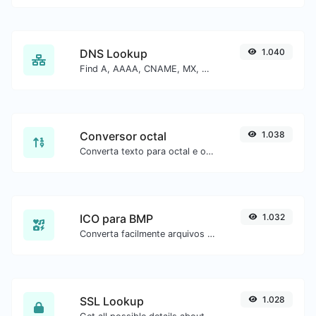
DNS Lookup
1.040
Find A, AAAA, CNAME, MX, NS, TXT, SOA DNS records of a host.
Conversor octal
1.038
Converta texto para octal e o contrário para qualquer entrada de string.
ICO para BMP
1.032
Converta facilmente arquivos de imagem ICO para BMP.
SSL Lookup
1.028