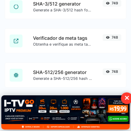
SHA-3/512 generator
749
Generate a SHA-3/512 hash for any string input.
Verificador de meta tags
748
Obtenha e verifique as meta tags de qualquer site.
SHA-512/256 generator
748
Generate a SHA-512/256 hash for any string input.
✕
Inverter letras
748
Inverta as letras em uma frase ou parágrafo com facilidade.