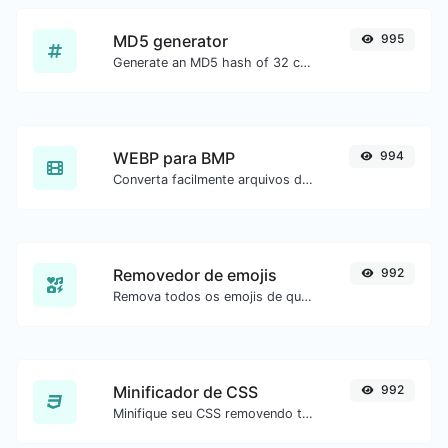
MD5 generator
995
Generate an MD5 hash of 32 characters length for any string input.
WEBP para BMP
994
Converta facilmente arquivos de imagem WEBP para BMP.
Removedor de emojis
992
Remova todos os emojis de qualquer texto com facilidade.
Minificador de CSS
992
Minifique seu CSS removendo todos os caracteres desnecessários.