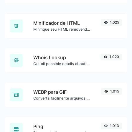
Minificador de HTML
1.025
Minifique seu HTML removendo todos os caracteres desnecessários.
Whois Lookup
1.020
Get all possible details about a domain name.
WEBP para GIF
1.015
Converta facilmente arquivos de imagem WEBP para GIF.
Ping
1.013