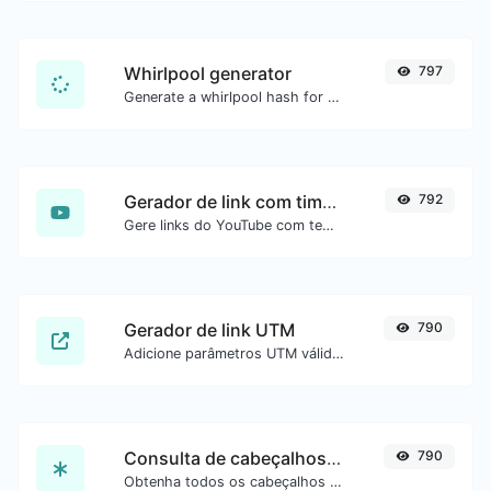
Whirlpool generator
797
Generate a whirlpool hash for any string input.
Gerador de link com timestamp do YouTube
792
Gere links do YouTube com tempo inicial exato, útil para usuários móveis.
Gerador de link UTM
790
Adicione parâmetros UTM válidos e gere um link rastreável UTM.
Consulta de cabeçalhos HTTP
790
Obtenha todos os cabeçalhos HTTP que uma URL retorna para uma requisição GET típica.