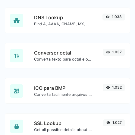
DNS Lookup
1.038
Find A, AAAA, CNAME, MX, NS, TXT, SOA DNS records of a host.
Conversor octal
1.037
Converta texto para octal e o contrário para qualquer entrada de string.
ICO para BMP
1.032
Converta facilmente arquivos de imagem ICO para BMP.
SSL Lookup
1.027
Get all possible details about an SSL certificate.