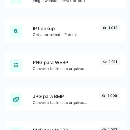
Ping a website, server or port..
IP Lookup
1.012
Get approximate IP details.
PNG para WEBP
1.011
Converta facilmente arquivos de imagem PNG para WEBP.
JPG para BMP
1.009
Converta facilmente arquivos de imagem JPG para BMP.
1.007