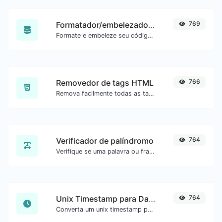
Formatador/embelezador de SQL
769
Formate e embeleze seu código SQL com facilidade.
Removedor de tags HTML
766
Remova facilmente todas as tags HTML de um bloco de texto.
Verificador de palíndromo
764
Verifique se uma palavra ou frase é palíndromo (se lê igual de trás para frente).
Unix Timestamp para Data
764
Converta um unix timestamp para UTC e sua data local.