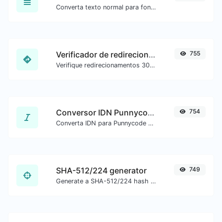
Converta texto normal para fonte cursiva.
Verificador de redirecionamento de URL
755
Verifique redirecionamentos 301 e 302 de uma URL específica. Verifica até 10 redirecionamentos.
Conversor IDN Punnycode
754
Converta IDN para Punnycode e vice-versa com facilidade.
SHA-512/224 generator
749
Generate a SHA-512/224 hash for any string input.