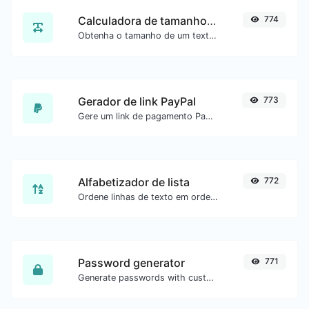
Calculadora de tamanho de texto
774
Obtenha o tamanho de um texto em Bytes (B), Kilobytes (KB) ou Megabytes (MB).
Gerador de link PayPal
773
Gere um link de pagamento PayPal com facilidade.
Alfabetizador de lista
772
Ordene linhas de texto em ordem alfabética (A-Z ou Z-A) com facilidade.
Password generator
771
Generate passwords with custom length and custom settings.